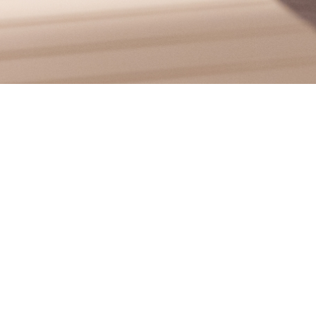
SALONE DEL MOBILE 2026
 a noi resta l’energia di incontri preziosi e grande entusiasmo condiviso.
o per scoprire i nostri prodotti, a chi ha condiviso idee, tempo e visioni sul fu