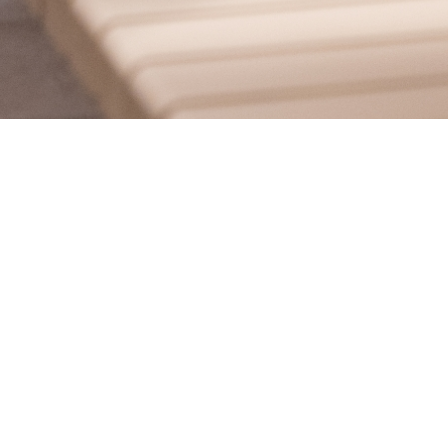
Anche quest’anno il Salone del Mobile è giunto al suo termine, ma
Grazie a tutti coloro che sono passati a trovarci, a chi si è fermat