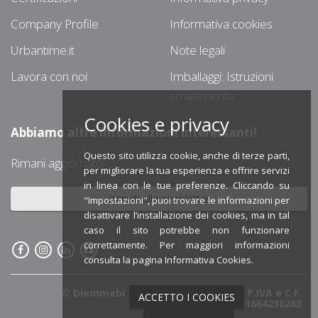
Company Profile
Informativa cookies
Urbantime.it
Note legali
Lavora con noi
Imballaggi: Istruzioni
smaltimento
Cookies e privacy
Abbiamo altre informazioni interessanti!
Questo sito utilizza cookie, anche di terze parti,
Rimani aggiornato
per migliorare la tua esperienza e offrire servizi
in linea con le tue preferenze. Cliccando su
Iscriviti alla newsletter
"Impostazioni", puoi trovare le informazioni per
disattivare l’installazione dei cookies, ma in tal
caso il sito potrebbe non funzionare
correttamente. Per maggiori informazioni
consulta la pagina
Informativa Cookies
.
© Diemmebi S.p.A. Società Benefit - P.IVA e C.F.
ACCETTO I COOKIES
IT01664230263