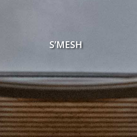
S’MESH