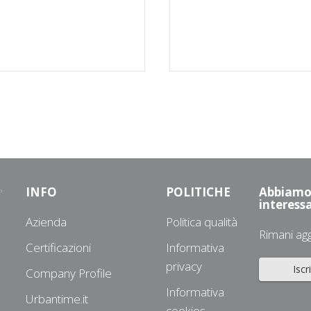
INFO
POLITICHE
Abbiamo 
interessa
Azienda
Politica qualità
Rimani ag
Certificazioni
Informativa
privacy
Iscr
Company Profile
Informativa
Urbantime.it
3
cookies