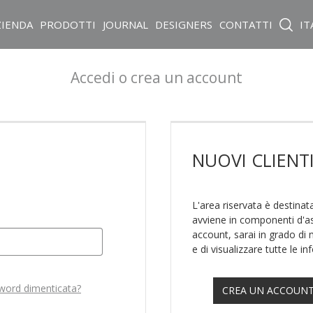
ZIENDA
PRODOTTI
JOURNAL
DESIGNERS
CONTATTI
IT
Accedi o crea un account
NUOVI
CLIENT
L'area riservata è destinata
avviene in componenti d'as
account, sarai in grado di 
e di visualizzare tutte le inf
word dimenticata?
CREA UN ACCOUN