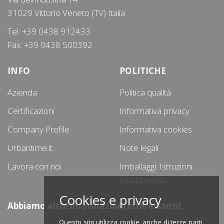
31029 Vittorio Veneto (TV) Italia
Tel: +39 0438 912433
Fax: +39 0438 500392
INFO
POLITICHE
Azienda
Politica qualità
Certificazioni
Informativa privacy
Company Profile
Informativa cookies
Urbantime.it
Note legali
Lavora con noi
Imballaggi: Istruzioni
smaltimento
Cookies e privacy
Abbiamo altre informazioni interessanti!
Questo sito utilizza cookie, anche di terze parti,