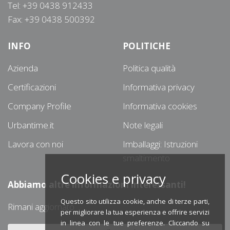
Tel: +39 0438 912433
Fax: +39 0438 500392
INFO
POLITICHE
Azienda
Politica qualità
Certificazioni
Informativa privacy
Company Profile
Informativa cookies
Urbantime.it
Note legali
Lavora con noi
Imballaggi: Istruzioni
smaltimento
Cookies e privacy
Abbiamo altre informazioni interessanti!
Questo sito utilizza cookie, anche di terze parti,
Rimani aggiornato
per migliorare la tua esperienza e offrire servizi
in linea con le tue preferenze. Cliccando su