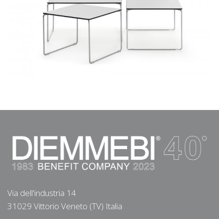
Via dell'industria 14
31029 Vittorio Veneto (TV) Italia